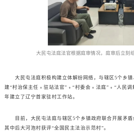
大民屯法庭法官根据庭审情况，庭审后立刻
大民屯法庭积极构建立体解纷网络，与辖区5个乡镇
建“村治保主任﹢驻站法官”﹢“村委会﹢法庭”﹢“人民调
年建立了辽宁首家驻村工作站。
目前，大民屯法庭与辖区5个乡镇政府联合开展矛盾纠
其中后大河泡村获评“全国民主法治示范村”。