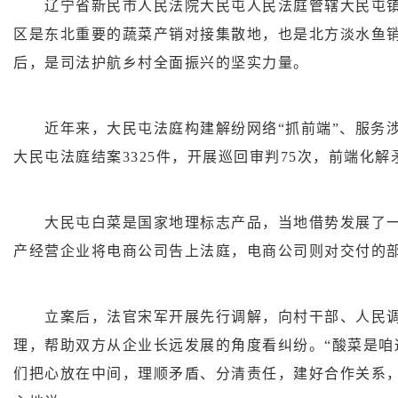
辽宁省新民市人民法院大民屯人民法庭管辖大民屯
区是东北重要的蔬菜产销对接集散地，也是北方淡水鱼销
后，是司法护航乡村全面振兴的坚实力量。
近年来，大民屯法庭构建解纷网络“抓前端”、服务涉农主体
大民屯法庭结案3325件，开展巡回审判75次，前端化解矛
大民屯白菜是国家地理标志产品，当地借势发展了一
产经营企业将电商公司告上法庭，电商公司则对交付的
立案后，法官宋军开展先行调解，向村干部、人民调
理，帮助双方从企业长远发展的角度看纠纷。“酸菜是咱
们把心放在中间，理顺矛盾、分清责任，建好合作关系，