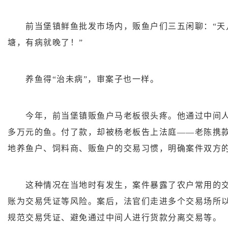
前当堡镇鲜鱼批发市场内，贩鱼户们三五闲聊：“天儿
塘，有病就晚了！”
养鱼得“治未病”，审案子也一样。
今年，前当堡镇贩鱼户马老板很头疼。他通过中间人饲
多万元的鱼。付了款，却被杨老板告上法庭——老陈携
地养鱼户、饲料商、贩鱼户的交易习惯，明确案件双方
这种情况在当地时有发生，案件暴露了农户常用的交
账为交易凭证等风险。案后，法官们走进多个交易场所
规范交易凭证、避免通过中间人进行货款分离交易等。