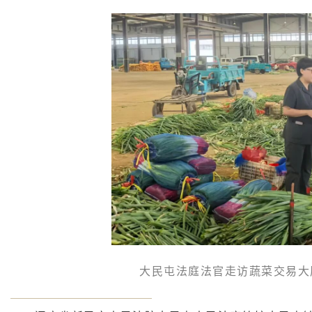
大民屯法庭法官走访蔬菜交易大